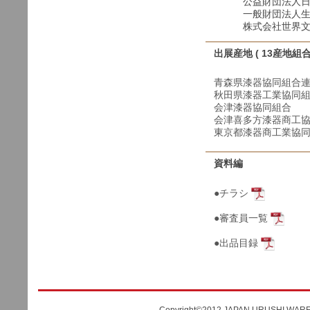
公益財団法人日本デザ
一般財団法人生活用品
株式会社世界文
出展産地 ( 13産地組合
青森県漆器協同組合
秋田県漆器工業協同
会津漆器協同組合
会津喜多方漆器商工
東京都漆器商工業協
資料編
●チラシ
●審査員一覧
●出品目録