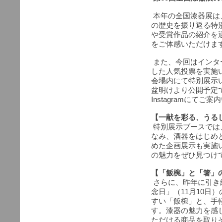
本年の全国漆器展は
の歴史を振り返る特
や受賞作品の紹介を
をご体感いただけま
また、今回はインタ
した人気投票を実施
会場内にて特別展示
盆明けより公開予定
Instagramにてご
【一献を彩る、うる
特別展示ブースでは
なみ、酒器をはじめ
めた企画展示も実施
の魅力をぜひ見つけ
【「飯椀」と「箸」
さらに、昨年に引き
念日」（11月10日
すい「飯椀」と、手
す。漆器の魅力を感
ただける商品を取り